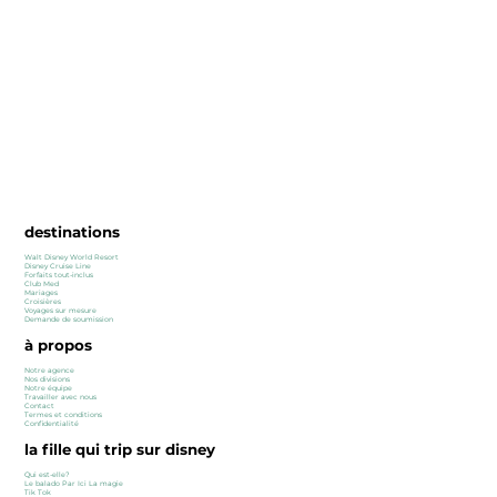
destinations
Walt Disney World Resort
Disney Cruise Line
Forfaits tout-inclus
Club Med
Mariages
Croisières
Voyages sur mesure
Demande de soumission
à propos
Notre agence
Nos divisions
Notre équipe
Travailler avec nous
Contact
Termes et conditions
Confidentialité
la fille qui trip sur disney
Qui est-elle?​
Le balado Par Ici La magie
Tik Tok