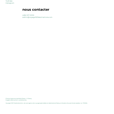
YouTube
Instagram
nous contacter
(418) 337-3339
admin@voyage1001destinations.com
Photos, logos et propriétés Disney : © Disney
Registre des navires : Les Bahamas
​Voyages 1001 Destinations Inc. est une agence de voyages spécialisée en destinations Disney et titulaire d'un permis du Québec no. 703365.