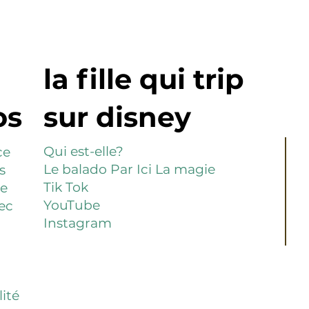
la fille qui trip
os
sur disney
Qui est-elle?​
ce
Le balado Par Ici La magie
s
Tik Tok
pe
YouTube
vec
Instagram
ité