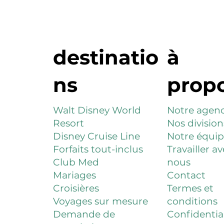
destinatio
à
ns
prop
Walt Disney World
Notre agen
Resort
Nos division
Disney Cruise Line
Notre équi
Forfaits tout-inclus
Travailler a
Club Med
nous
Mariages
Contact
Croisières
Termes et
Voyages sur mesure
conditions
Demande de
Confidential